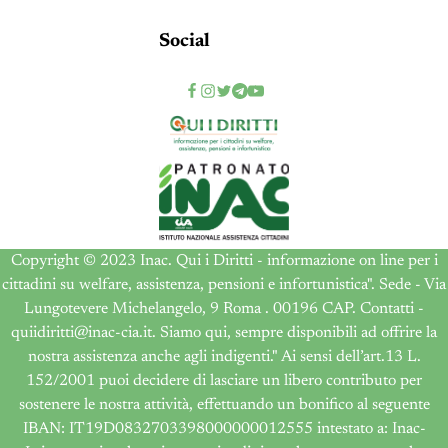
Social
Copyright © 2023 Inac. Qui i Diritti - informazione on line per i
cittadini su welfare, assistenza, pensioni e infortunistica". Sede - Via
Lungotevere Michelangelo, 9 Roma . 00196 CAP. Contatti -
quiidiritti@inac-cia.it. Siamo qui, sempre disponibili ad offrire la
nostra assistenza anche agli indigenti." Ai sensi dell’art.13 L.
152/2001 puoi decidere di lasciare un libero contributo per
sostenere le nostra attività, effettuando un bonifico al seguente
IBAN: IT19D0832703398000000012555 intestato a: Inac-