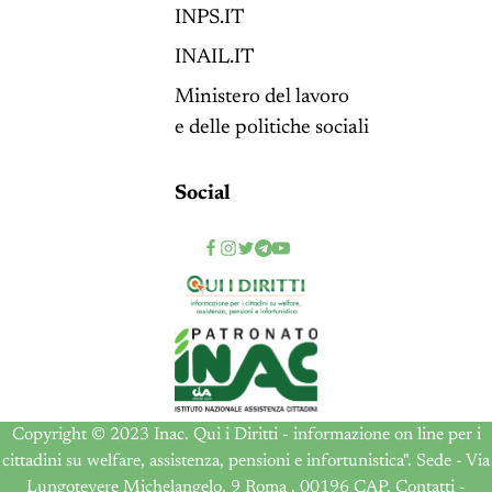
INPS.IT
INAIL.IT
Ministero del lavoro
e delle politiche sociali
Social
Copyright © 2023 Inac. Qui i Diritti - informazione on line per i
cittadini su welfare, assistenza, pensioni e infortunistica". Sede - Via
Lungotevere Michelangelo, 9 Roma . 00196 CAP. Contatti -