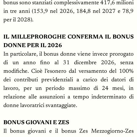
bonus sono stanziati complessivamente 417,6 milioni
in tre anni (153,9 nel 2026, 184,8 nel 2027 e 78,9
per il 2028).
IL MILLEPROROGHE CONFERMA IL BONUS
DONNE PER IL 2026
In particolare, il bonus donne viene invece prorogato
di un anno fino al 31 dicembre 2026, senza
modifiche. Cioè l’esonero dal versamento del 100%
dei contributi previdenziali a carico dei datori di
lavoro, per un periodo massimo di 24 mesi, in
relazione alle assunzioni a tempo indeterminato di
donne lavoratrici svantaggiate.
BONUS GIOVANI E ZES
Il bonus giovani e il bonus Zes Mezzogiorno-Zes