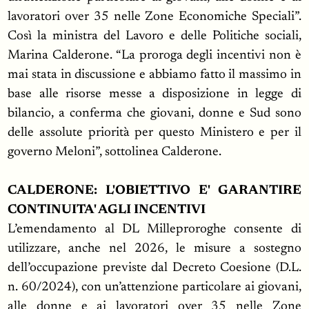
lavoratori over 35 nelle Zone Economiche Speciali”.
Così la ministra del Lavoro e delle Politiche sociali,
Marina Calderone. “La proroga degli incentivi non è
mai stata in discussione e abbiamo fatto il massimo in
base alle risorse messe a disposizione in legge di
bilancio, a conferma che giovani, donne e Sud sono
delle assolute priorità per questo Ministero e per il
governo Meloni”, sottolinea Calderone.
CALDERONE: L'OBIETTIVO E' GARANTIRE
CONTINUITA' AGLI INCENTIVI
L’emendamento al DL Milleproroghe consente di
utilizzare, anche nel 2026, le misure a sostegno
dell’occupazione previste dal Decreto Coesione (D.L.
n. 60/2024), con un’attenzione particolare ai giovani,
alle donne e ai lavoratori over 35 nelle Zone