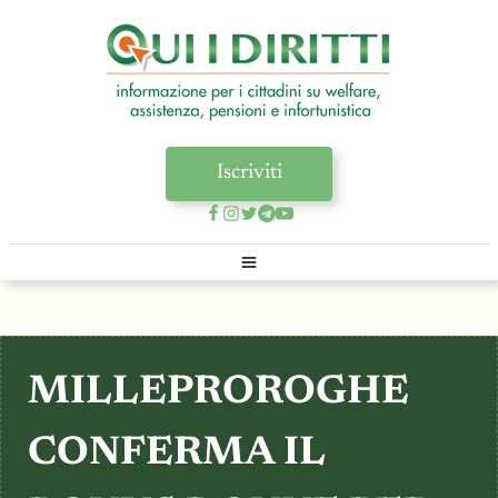
Iscriviti
HOME
FOCUS
MILLEPROROGHE
IL COMMENTO
APPROFONDIMENTI
CONFERMA IL
NEWS