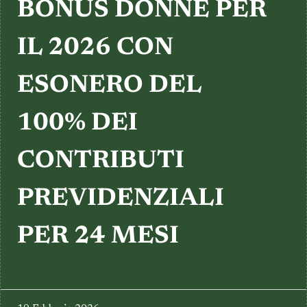
TESTIMONIANZE
BONUS DONNE PER
IL 2026 CON
ESONERO DEL
100% DEI
CONTRIBUTI
PREVIDENZIALI
PER 24 MESI