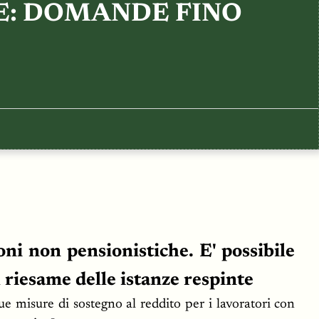
E: DOMANDE FINO
oni non pensionistiche. E' possibile
 riesame delle istanze respinte
 misure di sostegno al reddito per i lavoratori con