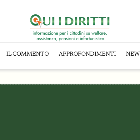
IL COMMENTO
APPROFONDIMENTI
NEW
IL COMMENTO
APPROFONDIMENTI
NEW