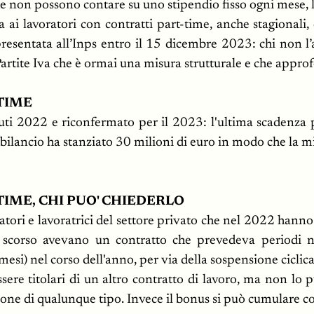
he non possono contare su uno stipendio fisso ogni mese, le
ai lavoratori con contratti part-time, anche stagionali,
sentata all’Inps entro il 15 dicembre 2023: chi non l’a
 Partite Iva che è ormai una misura strutturale e che appro
TIME
iuti 2022 e riconfermato per il 2023: l'ultima scadenza
 bilancio ha stanziato 30 milioni di euro in modo che la 
IME, CHI PUO' CHIEDERLO
ratori e lavoratrici del settore privato che nel 2022 hann
nno scorso avevano un contratto che prevedeva period
si) nel corso dell'anno, per via della sospensione ciclica
re titolari di un altro contratto di lavoro, ma non lo p
ne di qualunque tipo. Invece il bonus si può cumulare con