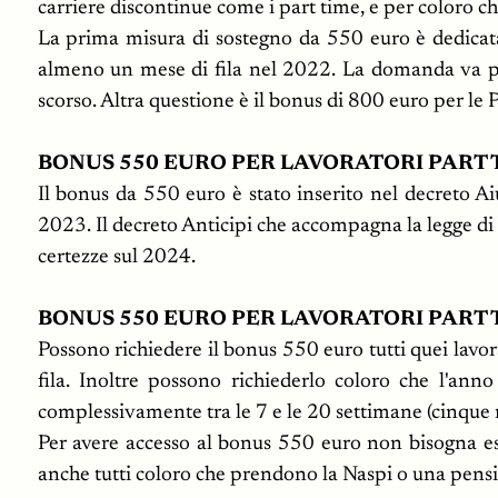
carriere discontinue come i part time, e per coloro c
La prima misura di sostegno da 550 euro è dedicata 
almeno un mese di fila nel 2022. La domanda va pre
scorso. Altra questione è il bonus di 800 euro per le
BONUS 550 EURO PER LAVORATORI PART 
Il bonus da 550 euro è stato inserito nel decreto A
2023. Il decreto Anticipi che accompagna la legge di
certezze sul 2024.
BONUS 550 EURO PER LAVORATORI PART T
Possono richiedere il bonus 550 euro tutti quei lavo
fila. Inoltre possono richiederlo coloro che l'a
complessivamente tra le 7 e le 20 settimane (cinque me
Per avere accesso al bonus 550 euro non bisogna esse
anche tutti coloro che prendono la Naspi o una pensio