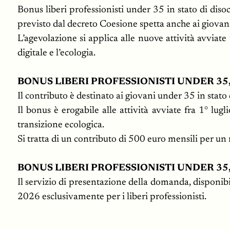
Bonus liberi professionisti under 35 in stato di dis
previsto dal decreto Coesione spetta anche ai giovani
L’agevolazione si applica alle nuove attività avviate
digitale e l’ecologia.
BONUS LIBERI PROFESSIONISTI UNDER 35,
Il contributo è destinato ai giovani under 35 in stato d
Il bonus è erogabile alle attività avviate fra 1° lu
transizione ecologica.
Si tratta di un contributo di 500 euro mensili per un
BONUS LIBERI PROFESSIONISTI UNDER 
Il servizio di presentazione della domanda, disponib
2026 esclusivamente per i liberi professionisti.