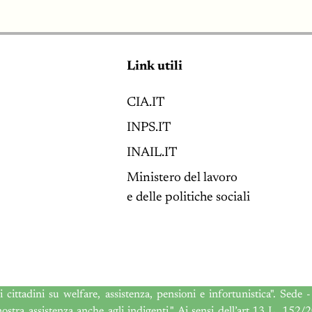
Link utili
CIA.IT
INPS.IT
INAIL.IT
Ministero del lavoro
e delle politiche sociali
 cittadini su welfare, assistenza, pensioni e infortunistica". Se
 nostra assistenza anche agli indigenti." Ai sensi dell’art.13 L. 152