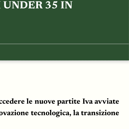
 UNDER 35 IN
cedere le nuove partite Iva avviate
novazione tecnologica, la transizione