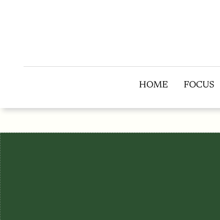
HOME
FOCUS
HOME
FOCUS