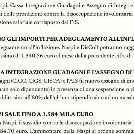
spi, Cassa Integrazione Guadagni e Assegno di Integrazion
delle prestazioni contro la disoccupazione involontaria (
one salariale corrisposto dal FIS.
NO GLI IMPORTI PER ADEGUAMENTO ALL'INF
'adeguamento all'inflazione. Naspi e DisColl potranno rag
ssimo di 1.340,56 euro al mese dalla precedente cifra di
SA INTEGRAZIONE GUADAGNI E L'ASSEGNO D
agni (CIGO, CIGS, CISOA) e l'AIS (il nuovo assegno di integ
n un solo dipendente) in presenza di una sospensione o rid
eddito sino all'80% dell'ultimo stipendio sino ad un mass
I SALE FINO A 1.584 MILA EURO
a Naspi, il sussidio contro la disoccupazione involontaria
84,70 euro. L’ammontare della Naspi si ottiene sommando